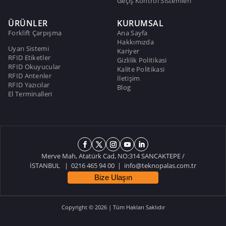
Geçiş Kontrol Sistemleri
ÜRÜNLER
KURUMSAL
Forklift Çarpışma
Ana Sayfa
Hakkımızda
Uyarı Sistemi
Kariyer
RFID Etiketler
Gizlilik Politikasi
RFID Okuyucular
Kalite Politikasi
RFID Antenler
İletişim
RFID Yazıcılar
Blog
El Terminalleri
Merve Mah, Atatürk Cad, NO:314 SANCAKTEPE /
İSTANBUL | 0216 465 94 00 |
info@teknopalas.com.tr
Bize Ulaşın
Copyright © 2026 | Tüm Hakları Saklıdır