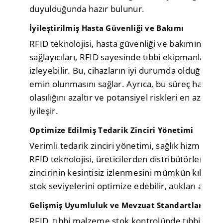
duyulduğunda hazır bulunur.
İyileştirilmiş Hasta Güvenliği ve Bakımı
RFID teknolojisi, hasta güvenliği ve bakımını büyü
sağlayıcıları, RFID sayesinde tıbbi ekipmanları hız
izleyebilir. Bu, cihazların iyi durumda olduğunda
emin olunmasını sağlar. Ayrıca, bu süreç hastal
olasılığını azaltır ve potansiyel riskleri en aza in
iyileşir.
Optimize Edilmiş Tedarik Zinciri Yönetimi
Verimli tedarik zinciri yönetimi, sağlık hizmetler
RFID teknolojisi, üreticilerden distribütörlere ve
zincirinin kesintisiz izlenmesini mümkün kılar. Sa
stok seviyelerini optimize edebilir, atıkları azalta
Gelişmiş Uyumluluk ve Mevzuat Standartları
RFID, tıbbi malzeme stok kontrolünde tıbbi varlı