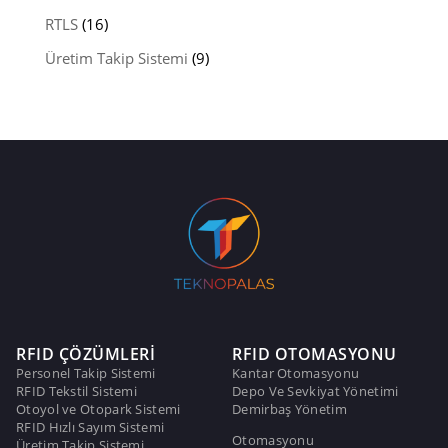
RTLS
(16)
Üretim Takip Sistemi
(9)
RFID ÇÖZÜMLERİ
RFID OTOMASYONU
Personel Takip Sistemi
Kantar Otomasyonu
RFID Tekstil Sistemi
Depo Ve Sevkiyat Yönetimi
Otoyol ve Otopark Sistemi
Demirbaş Yönetim
RFID Hızlı Sayım Sistemi
Otomasyonu
Üretim Takip Sistemi