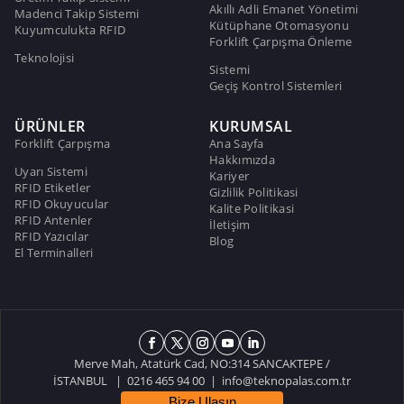
Akıllı Adli Emanet Yönetimi
Madenci Takip Sistemi
Kütüphane Otomasyonu
Kuyumculukta RFID
Forklift Çarpışma Önleme
Teknolojisi
Sistemi
Geçiş Kontrol Sistemleri
ÜRÜNLER
KURUMSAL
Forklift Çarpışma
Ana Sayfa
Hakkımızda
Uyarı Sistemi
Kariyer
RFID Etiketler
Gizlilik Politikasi
RFID Okuyucular
Kalite Politikasi
RFID Antenler
İletişim
RFID Yazıcılar
Blog
El Terminalleri
Merve Mah, Atatürk Cad, NO:314 SANCAKTEPE /
İSTANBUL | 0216 465 94 00 |
info@teknopalas.com.tr
Bize Ulaşın