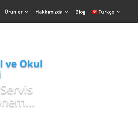
Ürünler
Hakkımızda
Blog
Türkçe
l ve Okul
i
 Servis
önem...