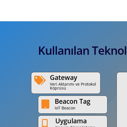
Kullanılan Teknol
Gateway

Veri Aktarımı ve Protokol
Köprüsü
Beacon Tag

IoT Beacon
Uygulama
