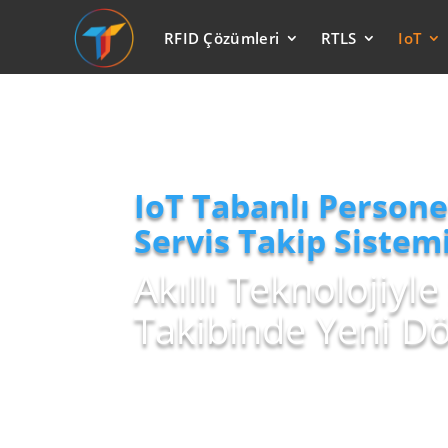
RFID Çözümleri
RTLS
IoT
IoT Tabanlı Persone
Servis Takip Sistem
Akıllı Teknolojiyle
Takibinde Yeni D