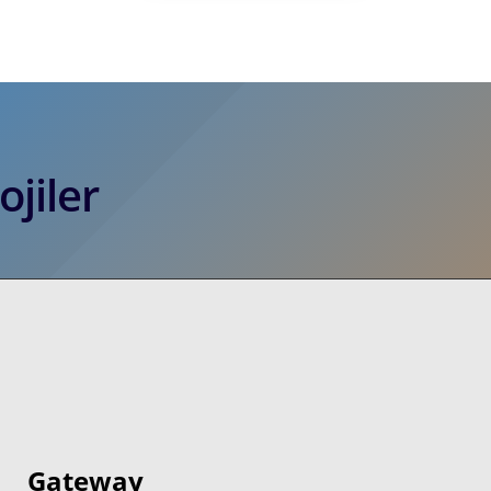
ojiler
Gateway