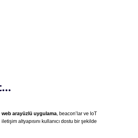
...
e web arayüzlü uygulama
, beacon’lar ve IoT
letişim altyapısını kullanıcı dostu bir şekilde