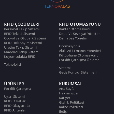
RFID ÇÖZÜMLERİ
RFID OTOMASYONU
Personel Takip Sistemi
Kantar Otomasyonu
RFID Tekstil Sistemi
Depo Ve Sevkiyat Yönetimi
Otoyol ve Otopark Sistemi
Demirbaş Yönetim
RFID Hızlı Sayım Sistemi
Otomasyonu
Üretim Takip Sistemi
Akıllı Adli Emanet Yönetimi
Madenci Takip Sistemi
Kütüphane Otomasyonu
Kuyumculukta RFID
Forklift Çarpışma Önleme
Teknolojisi
Sistemi
Geçiş Kontrol Sistemleri
ÜRÜNLER
KURUMSAL
Forklift Çarpışma
Ana Sayfa
Hakkımızda
Uyarı Sistemi
Kariyer
RFID Etiketler
Gizlilik Politikasi
RFID Okuyucular
Kalite Politikasi
RFID Antenler
İletişim