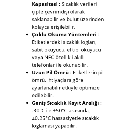
Kapasitesi
: Sıcaklık verileri
çipte çevrimdışı olarak
saklanabilir ve bulut üzerinden
kolayca erişilebilir.
Çoklu Okuma Yöntemleri
:
Etiketlerdeki sıcaklık logları,
sabit okuyucu, el tipi okuyucu
veya NFC özellikli akıllı
telefonlar ile okunabilir.
Uzun Pil Ömrü
: Etiketlerin pil
ömrü, ihtiyaçlara göre
ayarlanabilir etkiyle optimize
edilebilir.
Geniş Sıcaklık Kayıt Aralığı
:
-30°C ile +50°C arasında,
±0.25°C hassasiyetle sıcaklık
loglaması yapabilir.