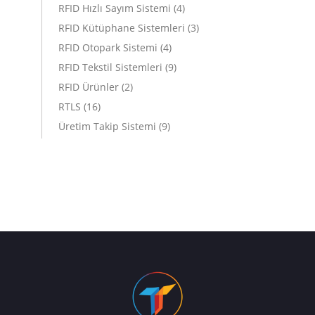
RFID Hızlı Sayım Sistemi
(4)
RFID Kütüphane Sistemleri
(3)
RFID Otopark Sistemi
(4)
RFID Tekstil Sistemleri
(9)
RFID Ürünler
(2)
RTLS
(16)
Üretim Takip Sistemi
(9)