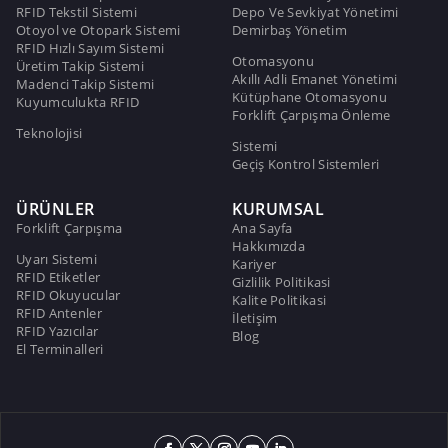
RFID Tekstil Sistemi
Depo Ve Sevkiyat Yönetimi
Otoyol ve Otopark Sistemi
Demirbaş Yönetim
RFID Hızlı Sayım Sistemi
Otomasyonu
Üretim Takip Sistemi
Akıllı Adli Emanet Yönetimi
Madenci Takip Sistemi
Kütüphane Otomasyonu
Kuyumculukta RFID
Forklift Çarpışma Önleme
Teknolojisi
Sistemi
Geçiş Kontrol Sistemleri
ÜRÜNLER
KURUMSAL
Forklift Çarpışma
Ana Sayfa
Hakkımızda
Uyarı Sistemi
Kariyer
RFID Etiketler
Gizlilik Politikasi
RFID Okuyucular
Kalite Politikasi
RFID Antenler
İletişim
RFID Yazıcılar
Blog
El Terminalleri