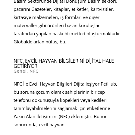
Basım Sektöründe Dijital Dönüşüm Basım sektörü
pazarını Gazeteler, kitaplar, etiketler, kartvizitler,
kırtasiye malzemeleri, iş formları ve diğer
materyaller gibi ürünleri basan kuruluşlar
tarafından yapılan baskı hizmetleri oluşturmaktadır.
Globalde artan nüfus, bu...
NFC, EVCİL HAYVAN BİLGİLERİNİ DİJİTAL HALE
GETİRİYOR!
Genel
,
NFC
NFC İle Evcil Hayvan Bilgileri Dijitalleşiyor PetHub,
bu soruna çözüm olarak sahiplerinin bir cep
telefonu dokunuşuyla köpekleri veya kedileri
tanımlayabilmelerini sağlamak için etiketlerine
Yakın Alan İletişimi’ni (NFC) eklemiştir. Bunun
sonucunda, evcil hayvan...