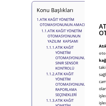
Konu Başlıkları
1.
ATIK KAĞIT YÖNETİM
AT
OTOMASYONUNUN AMACI
1.1.
ATIK KAĞIT YÖNETİM
O
OTOMASYONUNUN
YAZILIM KAPSAMI
Atı
1.1.1.
ATIK KAĞIT
YÖNETİM
ot
OTOMASYONUNUN
kağ
SINIR SENSÖR
tak
KONTROLÜ
1.1.2.
ATIK KAĞIT
sağ
YÖNETİM
cam
OTOMASYONUNUN
ola
RAPORLAMA
SEÇENEKLERİ
işl
1.1.3.
ATIK KAĞIT
işl
YÖNETİM