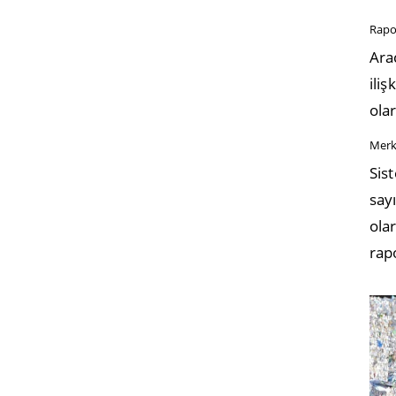
Rapo
Ara
iliş
olar
Merk
Sis
say
ola
rapo