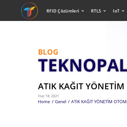
RFID Çözümleri
RTLS
IoT
BLOG
TEKNOPA
ATIK KAĞIT YÖNETİ
Haz 18, 2021
Home
/
Genel
/
ATIK KAĞIT YÖNETİM OTO