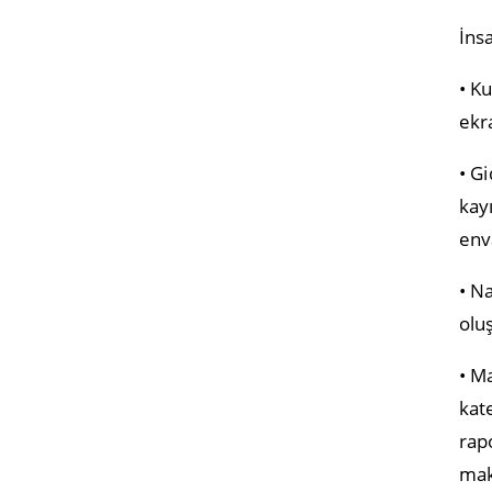
İns
• K
ekr
• G
kay
env
• Na
olu
• M
kate
rap
mak