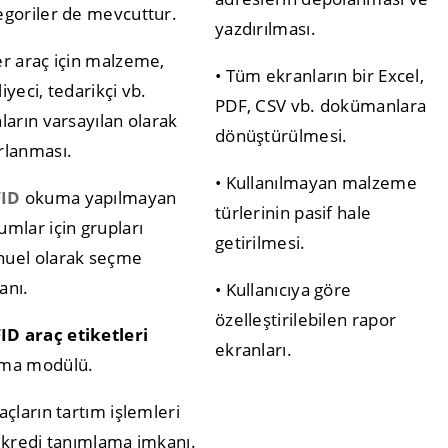
egoriler de mevcuttur.
yazdırılması.
er araç için malzeme,
• Tüm ekranların bir Excel,
iyeci, tedarikçi vb.
PDF, CSV vb. dokümanlara
nların varsayılan olarak
dönüştürülmesi.
rlanması.
• Kullanılmayan malzeme
FID
okuma yapılmayan
türlerinin pasif hale
umlar için grupları
getirilmesi.
uel olarak seçme
anı.
• Kullanıcıya göre
özelleştirilebilen rapor
ID araç etiketleri
ekranları.
ma modülü.
açların tartım işlemleri
n kredi tanımlama imkanı.