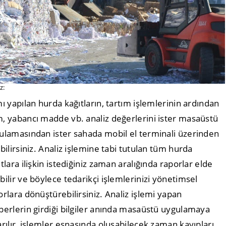
z:
mı yapılan hurda kağıtların, tartım işlemlerinin ardından
, yabancı madde vb. analiz değerlerini ister masaüstü
ulamasından ister sahada mobil el terminali üzerinden
ebilirsiniz. Analiz işlemine tabi tutulan tüm hurda
tlara ilişkin istediğiniz zaman aralığında raporlar elde
bilir ve böylece tedarikçi işlemlerinizi yönetimsel
orlara dönüştürebilirsiniz. Analiz işlemi yapan
perlerin girdiği bilgiler anında masaüstü uygulamaya
arılır, işlemler esnasında oluşabilecek zaman kayıpları