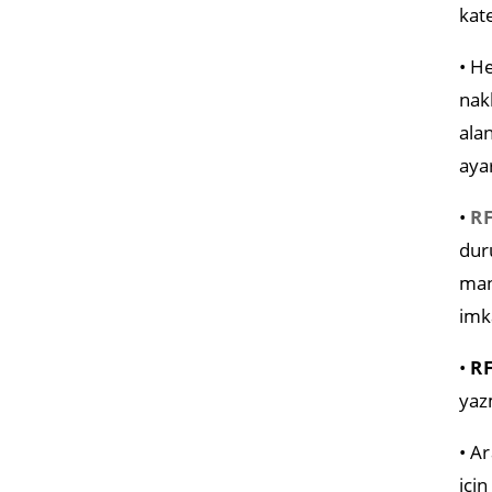
kat
• H
nakl
ala
aya
•
R
dur
man
imk
•
RF
yaz
• Ar
içi