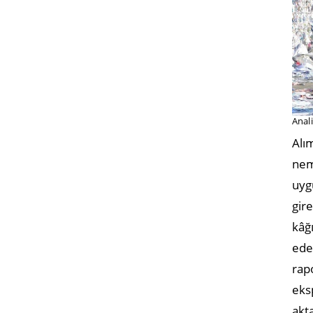
Anali
Alı
nem
uyg
gir
kâğı
ede
rap
eks
akt