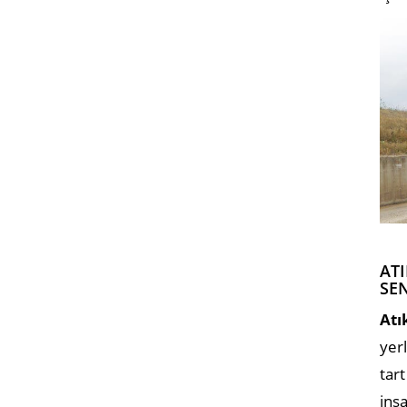
AT
SE
Atı
yerl
tar
ins