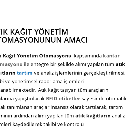
IK KAĞIT YÖNETİM
TOMASYONUNUN AMACI
k Kağıt Yönetim Otomasyonu
kapsamında
kantar
omasyonu
ile entegre bir şekilde alımı yapılan tüm
atık
ıtların
tartım
ve analiz işlemlerinin gerçekleştirilmesi,
ibi ve yönetimsel raporlama işlemleri
lanabilmektedir. Atık kağıt taşıyan tüm araçların
larına yapıştırılacak
RFID etiketler
sayesinde otomatik
rak tanımlanan araçlar insansız olarak tartılarak, tartım
eminin ardından alımı yapılan tüm
atık kağıtların
analiz
emleri kaydedilerek takibi ve kontrolü