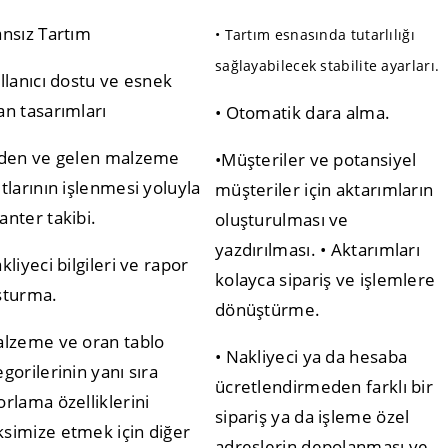
ansız Tartım
• Tartım esnasında tutarlılığı
sağlayabilecek stabilite ayarları.
ullanıcı dostu ve esnek
an tasarımları
• Otomatik dara alma.
iden ve gelen malzeme
•Müşteriler ve potansiyel
ıtlarının işlenmesi yoluyla
müşteriler için aktarımların
anter takibi.
oluşturulması ve
yazdırılması. • Aktarımları
kliyeci bilgileri ve rapor
kolayca sipariş ve işlemlere
şturma.
dönüştürme.
alzeme ve oran tablo
• Nakliyeci ya da hesaba
gorilerinin yanı sıra
ücretlendirmeden farklı bir
orlama özelliklerini
sipariş ya da işleme özel
simize etmek için diğer
adreslerin depolanması ve