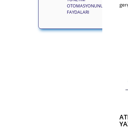
gerç
OTOMASYONUNUN
FAYDALARI
AT
YA