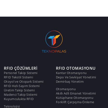
RFID ÇÖZÜMLERİ
RFID OTOMASYONU
Personel Takip Sistemi
Kantar Otomasyonu
RFID Tekstil Sistemi
Depo Ve Sevkiyat Yönetimi
Otoyol ve Otopark Sistemi
Demirbaş Yönetim
RFID Hızlı Sayım Sistemi
Otomasyonu
Üretim Takip Sistemi
Akıllı Adli Emanet Yönetimi
Madenci Takip Sistemi
Kütüphane Otomasyonu
Kuyumculukta RFID
Forklift Çarpışma Önleme
Teknolojisi