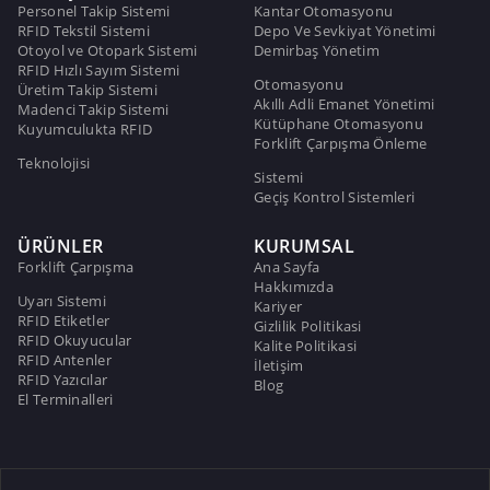
Personel Takip Sistemi
Kantar Otomasyonu
RFID Tekstil Sistemi
Depo Ve Sevkiyat Yönetimi
Otoyol ve Otopark Sistemi
Demirbaş Yönetim
RFID Hızlı Sayım Sistemi
Otomasyonu
Üretim Takip Sistemi
Akıllı Adli Emanet Yönetimi
Madenci Takip Sistemi
Kütüphane Otomasyonu
Kuyumculukta RFID
Forklift Çarpışma Önleme
Teknolojisi
Sistemi
Geçiş Kontrol Sistemleri
ÜRÜNLER
KURUMSAL
Forklift Çarpışma
Ana Sayfa
Hakkımızda
Uyarı Sistemi
Kariyer
RFID Etiketler
Gizlilik Politikasi
RFID Okuyucular
Kalite Politikasi
RFID Antenler
İletişim
RFID Yazıcılar
Blog
El Terminalleri