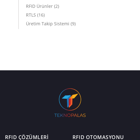
RFID Ürünler
(2)
RTLS
(16)
Üretim Takip Sistemi
(9)
RFID ÇÖZÜMLERİ
RFID OTOMASYONU