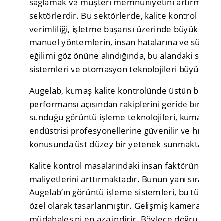
sağlamak ve müşteri memnuniyetini artırmak açısı
sektörlerdir. Bu sektörlerde, kalite kontrol süre
verimliliği, işletme başarısı üzerinde büyük bir e
manuel yöntemlerin, insan hatalarına ve süreçle
eğilimi göz önüne alındığında, bu alandaki son t
sistemleri ve otomasyon teknolojileri büyük bir
Augelab, kumaş kalite kontrolünde üstün bir per
performansı açısından rakiplerini geride bırakan 
sunduğu görüntü işleme teknolojileri, kumaş üre
endüstrisi profesyonellerine güvenilir ve hızlı k
konusunda üst düzey bir yetenek sunmaktadır.
Kalite kontrol masalarındaki insan faktörünün ol
maliyetlerini arttırmaktadır. Bunun yanı sıra ürün 
Augelab’ın görüntü işleme sistemleri, bu tür sor
özel olarak tasarlanmıştır. Gelişmiş kameralar ve
müdahalesini en aza indirir. Böylece doğru sonuç