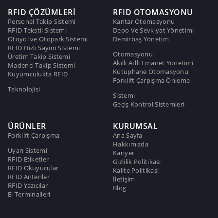
RFID ÇÖZÜMLERİ
RFID OTOMASYONU
Personel Takip Sistemi
Kantar Otomasyonu
RFID Tekstil Sistemi
Depo Ve Sevkiyat Yönetimi
Otoyol ve Otopark Sistemi
Demirbaş Yönetim
RFID Hızlı Sayım Sistemi
Otomasyonu
Üretim Takip Sistemi
Akıllı Adli Emanet Yönetimi
Madenci Takip Sistemi
Kütüphane Otomasyonu
Kuyumculukta RFID
Forklift Çarpışma Önleme
Teknolojisi
Sistemi
Geçiş Kontrol Sistemleri
ÜRÜNLER
KURUMSAL
Forklift Çarpışma
Ana Sayfa
Hakkımızda
Uyarı Sistemi
Kariyer
RFID Etiketler
Gizlilik Politikasi
RFID Okuyucular
Kalite Politikasi
RFID Antenler
İletişim
RFID Yazıcılar
Blog
El Terminalleri