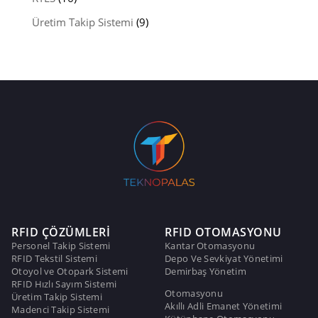
Üretim Takip Sistemi
(9)
RFID ÇÖZÜMLERİ
RFID OTOMASYONU
Personel Takip Sistemi
Kantar Otomasyonu
RFID Tekstil Sistemi
Depo Ve Sevkiyat Yönetimi
Otoyol ve Otopark Sistemi
Demirbaş Yönetim
RFID Hızlı Sayım Sistemi
Otomasyonu
Üretim Takip Sistemi
Akıllı Adli Emanet Yönetimi
Madenci Takip Sistemi