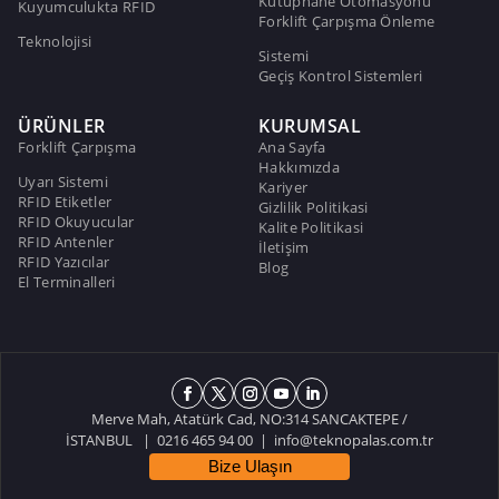
Kütüphane Otomasyonu
Kuyumculukta RFID
Forklift Çarpışma Önleme
Teknolojisi
Sistemi
Geçiş Kontrol Sistemleri
ÜRÜNLER
KURUMSAL
Forklift Çarpışma
Ana Sayfa
Hakkımızda
Uyarı Sistemi
Kariyer
RFID Etiketler
Gizlilik Politikasi
RFID Okuyucular
Kalite Politikasi
RFID Antenler
İletişim
RFID Yazıcılar
Blog
El Terminalleri
Merve Mah, Atatürk Cad, NO:314 SANCAKTEPE /
İSTANBUL | 0216 465 94 00 |
info@teknopalas.com.tr
Bize Ulaşın