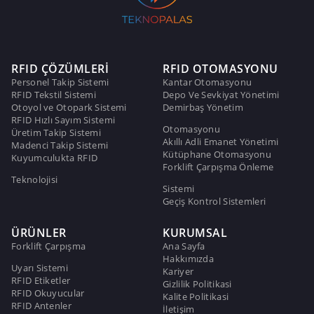
RFID ÇÖZÜMLERİ
RFID OTOMASYONU
Personel Takip Sistemi
Kantar Otomasyonu
RFID Tekstil Sistemi
Depo Ve Sevkiyat Yönetimi
Otoyol ve Otopark Sistemi
Demirbaş Yönetim
RFID Hızlı Sayım Sistemi
Otomasyonu
Üretim Takip Sistemi
Akıllı Adli Emanet Yönetimi
Madenci Takip Sistemi
Kütüphane Otomasyonu
Kuyumculukta RFID
Forklift Çarpışma Önleme
Teknolojisi
Sistemi
Geçiş Kontrol Sistemleri
ÜRÜNLER
KURUMSAL
Forklift Çarpışma
Ana Sayfa
Hakkımızda
Uyarı Sistemi
Kariyer
RFID Etiketler
Gizlilik Politikasi
RFID Okuyucular
Kalite Politikasi
RFID Antenler
İletişim