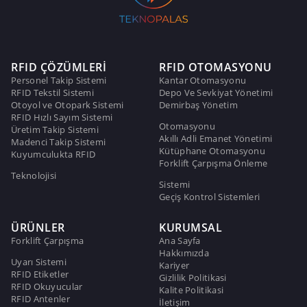
RFID ÇÖZÜMLERİ
RFID OTOMASYONU
Personel Takip Sistemi
Kantar Otomasyonu
RFID Tekstil Sistemi
Depo Ve Sevkiyat Yönetimi
Otoyol ve Otopark Sistemi
Demirbaş Yönetim
RFID Hızlı Sayım Sistemi
Otomasyonu
Üretim Takip Sistemi
Akıllı Adli Emanet Yönetimi
Madenci Takip Sistemi
Kütüphane Otomasyonu
Kuyumculukta RFID
Forklift Çarpışma Önleme
Teknolojisi
Sistemi
Geçiş Kontrol Sistemleri
ÜRÜNLER
KURUMSAL
Forklift Çarpışma
Ana Sayfa
Hakkımızda
Uyarı Sistemi
Kariyer
RFID Etiketler
Gizlilik Politikasi
RFID Okuyucular
Kalite Politikasi
RFID Antenler
İletişim