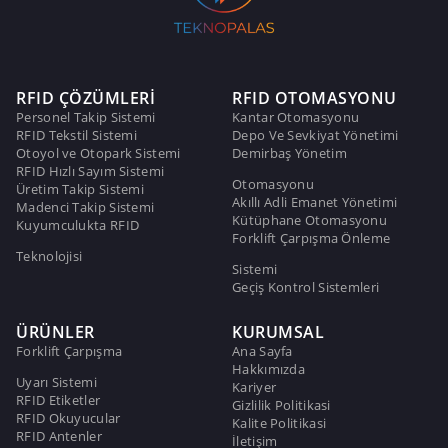
RFID ÇÖZÜMLERİ
RFID OTOMASYONU
Personel Takip Sistemi
Kantar Otomasyonu
RFID Tekstil Sistemi
Depo Ve Sevkiyat Yönetimi
Otoyol ve Otopark Sistemi
Demirbaş Yönetim
RFID Hızlı Sayım Sistemi
Otomasyonu
Üretim Takip Sistemi
Akıllı Adli Emanet Yönetimi
Madenci Takip Sistemi
Kütüphane Otomasyonu
Kuyumculukta RFID
Forklift Çarpışma Önleme
Teknolojisi
Sistemi
Geçiş Kontrol Sistemleri
ÜRÜNLER
KURUMSAL
Forklift Çarpışma
Ana Sayfa
Hakkımızda
Uyarı Sistemi
Kariyer
RFID Etiketler
Gizlilik Politikasi
RFID Okuyucular
Kalite Politikasi
RFID Antenler
İletişim