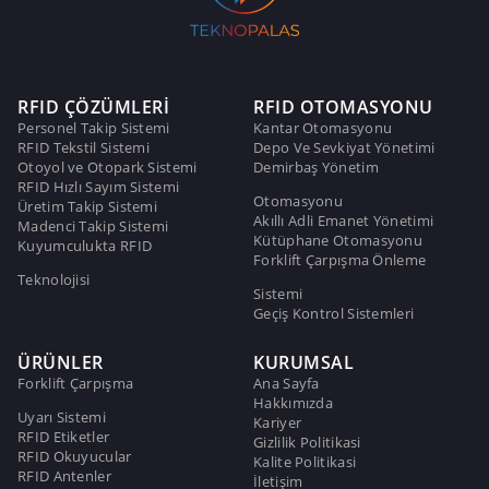
RFID ÇÖZÜMLERİ
RFID OTOMASYONU
Personel Takip Sistemi
Kantar Otomasyonu
RFID Tekstil Sistemi
Depo Ve Sevkiyat Yönetimi
Otoyol ve Otopark Sistemi
Demirbaş Yönetim
RFID Hızlı Sayım Sistemi
Otomasyonu
Üretim Takip Sistemi
Akıllı Adli Emanet Yönetimi
Madenci Takip Sistemi
Kütüphane Otomasyonu
Kuyumculukta RFID
Forklift Çarpışma Önleme
Teknolojisi
Sistemi
Geçiş Kontrol Sistemleri
ÜRÜNLER
KURUMSAL
Forklift Çarpışma
Ana Sayfa
Hakkımızda
Uyarı Sistemi
Kariyer
RFID Etiketler
Gizlilik Politikasi
RFID Okuyucular
Kalite Politikasi
RFID Antenler
İletişim