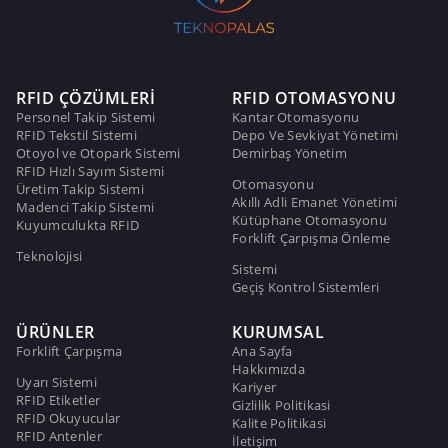
RFID ÇÖZÜMLERİ
RFID OTOMASYONU
Personel Takip Sistemi
Kantar Otomasyonu
RFID Tekstil Sistemi
Depo Ve Sevkiyat Yönetimi
Otoyol ve Otopark Sistemi
Demirbaş Yönetim
RFID Hızlı Sayım Sistemi
Otomasyonu
Üretim Takip Sistemi
Akıllı Adli Emanet Yönetimi
Madenci Takip Sistemi
Kütüphane Otomasyonu
Kuyumculukta RFID
Forklift Çarpışma Önleme
Teknolojisi
Sistemi
Geçiş Kontrol Sistemleri
ÜRÜNLER
KURUMSAL
Forklift Çarpışma
Ana Sayfa
Hakkımızda
Uyarı Sistemi
Kariyer
RFID Etiketler
Gizlilik Politikasi
RFID Okuyucular
Kalite Politikasi
RFID Antenler
İletişim